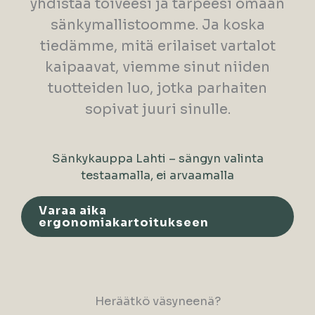
yhdistää toiveesi ja tarpeesi omaan
sänkymallistoomme. Ja koska
tiedämme, mitä erilaiset vartalot
kaipaavat, viemme sinut niiden
tuotteiden luo, jotka parhaiten
sopivat juuri sinulle.
Sänkykauppa Lahti – sängyn valinta
testaamalla, ei arvaamalla
Varaa aika
ergonomiakartoitukseen
Heräätkö väsyneenä?