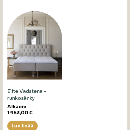
Elite Vadstena -
runkosänky
Alkaen:
1 953,00
€
Lue lisää