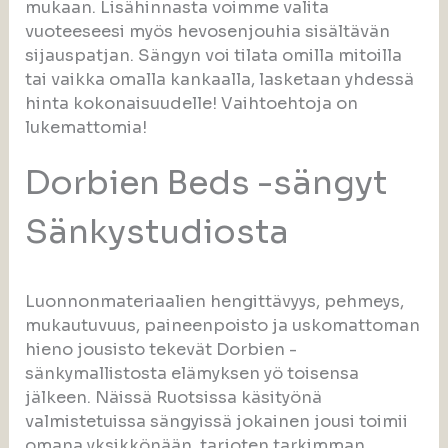
mukaan. Lisähinnasta voimme valita
vuoteeseesi myös hevosenjouhia sisältävän
sijauspatjan. Sängyn voi tilata omilla mitoilla
tai vaikka omalla kankaalla, lasketaan yhdessä
hinta kokonaisuudelle! Vaihtoehtoja on
lukemattomia!
Dorbien Beds -sängyt
Sänkystudiosta
Luonnonmateriaalien hengittävyys, pehmeys,
mukautuvuus, paineenpoisto ja uskomattoman
hieno jousisto tekevät Dorbien -
sänkymallistosta elämyksen yö toisensa
jälkeen. Näissä Ruotsissa käsityönä
valmistetuissa sängyissä jokainen jousi toimii
omana yksikkönään, tarjoten tarkimman