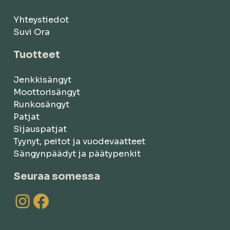
Yhteystiedot
Suvi Ora
Tuotteet
Jenkkisängyt
Moottorisängyt
Runkosängyt
Patjat
Sijauspatjat
Tyynyt, peitot ja vuodevaatteet
Sängynpäädyt ja päätypenkit
Seuraa somessa
Instagram
Facebook