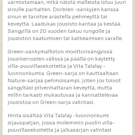
varmistamaan, mikä näistä malleista istuu juuri
sinulle parhaiten. Dorbien -sänkyjen kanssa
sinun ei tarvitse arastella pehmeyttä tai
keveyttä. Laadukas jousisto kantaa ja kestää.
Sängyillä on 20 vuoden takuu rungolle ja
jousiston kaatumisen tai katkeamisen varalle.
Green-sänkymalliston moottorisängyissä
jousikerrosten välissä ja päällä on käytetty
villa-puuvillasekoitetta ja Vita Talalay -
luonnonkumia. Green-sarja on kauttaaltaan
Nature-sarjaa pehmoisampi, joten jos toivot
sängyltäsi pilvenhattaran keveyttä, mutta
millin tarkasti mukautuvaa ja kannattelevaa
jousistoa on Green-sarja valintasi.
Hinta sisältää Vita Talalay -luonnonkumi
sijauspatjan, jossa molemmin puolin villa-
puuvillasekoitetta ja jalkasarjan valintasi