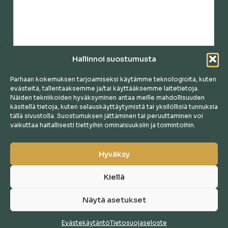
Hallinnoi suostumusta
Parhaan kokemuksen tarjoamiseksi käytämme teknologioita, kuten
evästeitä, tallentaaksemme ja/tai käyttääksemme laitetietoja.
Näiden tekniikoiden hyväksyminen antaa meille mahdollisuuden
käsitellä tietoja, kuten selauskäyttäytymistä tai yksilöllisiä tunnuksia
tällä sivustolla. Suostumuksen jättäminen tai peruuttaminen voi
vaikuttaa haitallisesti tiettyihin ominaisuuksiin ja toimintoihin.
Hyväksy
Kiellä
Näytä asetukset
© Sänkystudio Suvi Ora |
Tietosuojaseloste
|
Evästekäytäntö
Evästekäytäntö
Tietosuojaseloste