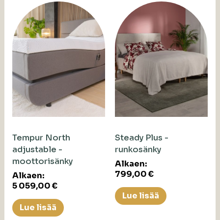
Tempur North
Steady Plus -
adjustable -
runkosänky
moottorisänky
Alkaen:
799,00
€
Alkaen:
5 059,00
€
Lue lisää
Lue lisää