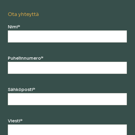
Ota yhteyttä
Nimi
*
Puhelinnumero
*
Sähköposti
*
Viesti
*