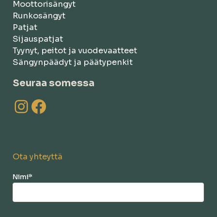
Moottorisängyt
Runkosängyt
Patjat
Sijauspatjat
Tyynyt, peitot ja vuodevaatteet
Sängynpäädyt ja päätypenkit
Seuraa somessa
Instagram
Facebook
Ota yhteyttä
Nimi
*