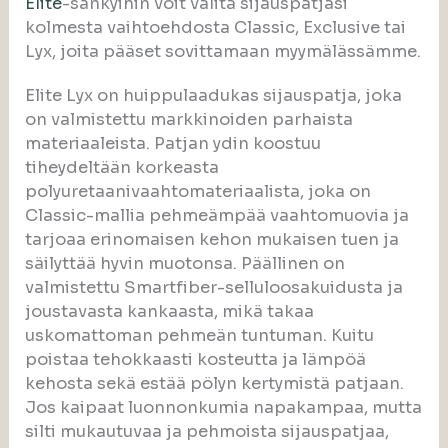
Elite
-sänkyihin voit valita sijauspatjasi
kolmesta vaihtoehdosta Classic, Exclusive tai
Lyx, joita pääset sovittamaan myymälässämme.
Elite Lyx on huippulaadukas sijauspatja, joka
on valmistettu markkinoiden parhaista
materiaaleista. Patjan ydin koostuu
tiheydeltään korkeasta
polyuretaanivaahtomateriaalista, joka on
Classic-mallia pehmeämpää vaahtomuovia ja
tarjoaa erinomaisen kehon mukaisen tuen ja
säilyttää hyvin muotonsa. Päällinen on
valmistettu Smartfiber-selluloosakuidusta ja
joustavasta kankaasta, mikä takaa
uskomattoman pehmeän tuntuman. Kuitu
poistaa tehokkaasti kosteutta ja lämpöä
kehosta sekä estää pölyn kertymistä patjaan.
Jos kaipaat luonnonkumia napakampaa, mutta
silti mukautuvaa ja pehmoista sijauspatjaa,