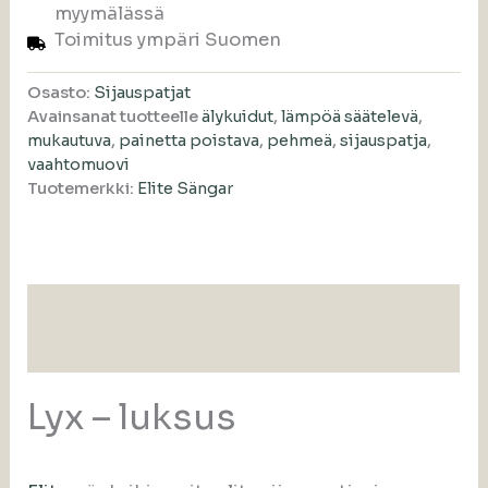
myymälässä
Toimitus ympäri Suomen
Osasto:
Sijauspatjat
Avainsanat tuotteelle
älykuidut
,
lämpöä säätelevä
,
mukautuva
,
painetta poistava
,
pehmeä
,
sijauspatja
,
vaahtomuovi
Tuotemerkki:
Elite Sängar
Kuvaus
Lisätiedot
Lyx – luksus