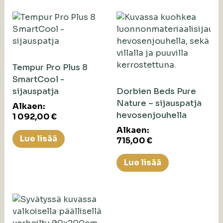
Tempur Pro Plus 8
SmartCool -
sijauspatja
Dorbien Beds Pure
Nature – sijauspatja
Alkaen:
hevosenjouhella
1 092,00
€
Alkaen:
Lue lisää
715,00
€
Lue lisää