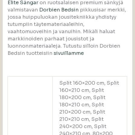
Elite Sängar
on ruotsalaisen premium sänkyjä
valmistavan
Dorbien Bedsin
pikkusisar merkki,
jossa huippuluokan jousitekniikka yhdistyy
tutumpiin täytemateriaaleihin,
vaahtomuoveihin ja vanuihin. Mikäli haluat
markkinoiden parhaat jousistot ja
luonnonmateriaaleja. Tutustu silloin Dorbien
Bedsin tuotteisiin
sivuillamme
Split 160×200 cm, Split
160×210 cm, Split
180×200 cm, Split
180×210 cm, Split
210×200 cm, Split
210×210 cm, Split
240×200 cm, Split
240×210 cm, 80×200