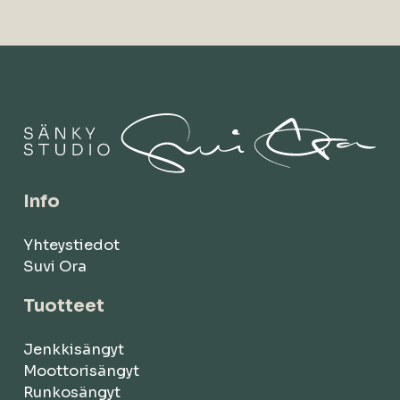
Info
Yhteystiedot
Suvi Ora
Tuotteet
Jenkkisängyt
Moottorisängyt
Runkosängyt