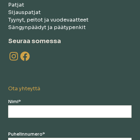
Patjat
Sijauspatjat
Tyynyt, peitot ja vuodevaatteet
Sängynpäädyt ja päätypenkit
Seuraa somessa
Instagram
Facebook
Ota yhteyttä
Nimi
*
Puhelinnumero
*