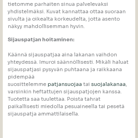
tietomme parhaiten sinua palvelevaksi
yhdistelmäksi. Kuvat kannattaa ottaa suoraan
sivulta ja oikealta korkeudelta, jotta asento
näkyy mahdollisemman hyvin.
Sijauspatjan hoitaminen:
Käännä sijauspatjaa aina lakanan vaihdon
yhteydessä. Imuroi säännöllisesti. Mikäli haluat
sijauspatjasi pysyvän puhtaana ja raikkaana
pidempää
suosittelemme
patjansuojaa
tai
suojalakanaa
,
varsinkin heftattujen sijauspatjojen kanssa.
Tuotetta saa tuulettaa. Poista tahrat
paikallisesti miedolla pesuaineella tai pesetä
sijauspatja ammattilaisella.