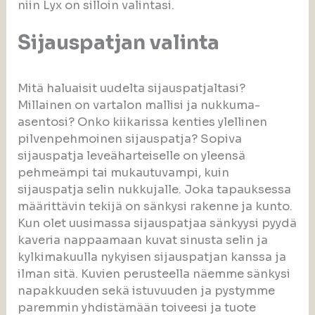
niin Lyx on silloin valintasi.
Sijauspatjan valinta
Mitä haluaisit uudelta sijauspatjaltasi?
Millainen on vartalon mallisi ja nukkuma-
asentosi? Onko kiikarissa kenties ylellinen
pilvenpehmoinen sijauspatja? Sopiva
sijauspatja leveäharteiselle on yleensä
pehmeämpi tai mukautuvampi, kuin
sijauspatja selin nukkujalle. Joka tapauksessa
määrittävin tekijä on sänkysi rakenne ja kunto.
Kun olet uusimassa sijauspatjaa sänkyysi pyydä
kaveria nappaamaan kuvat sinusta selin ja
kylkimakuulla nykyisen sijauspatjan kanssa ja
ilman sitä. Kuvien perusteella näemme sänkysi
napakkuuden sekä istuvuuden ja pystymme
paremmin yhdistämään toiveesi ja tuote