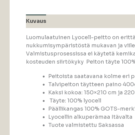
Kuvaus
Luomulaatuinen Lyocell-peitto on erittäi
nukkumisympäristöstä mukavan ja viileä
Valmistusprosessissa ei käytetä kemika
kosteuden siirtökyky Peiton täyte 100%
Peitoista saatavana kolme eri p
Talvipeiton täytteen paino 40
Kaksi kokoa: 150×210 cm ja 22
Täyte: 100% lyocell
Päällikangas 100% GOTS-merkit
Lyocellin alkuperämaa Itävalta
Tuote valmistettu Saksassa