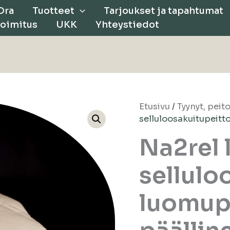
Ora
Tuotteet
Tarjoukset ja tapahtumat
Toimitus
UKK
Yhteystiedot
Etusivu
/
Tyynyt, peit
selluloosakuitupeitt
Na2rel 
sellulo
luomup