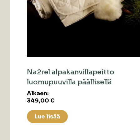
Na2rel alpakanvillapeitto
luomupuuvilla päällisellä
Alkaen:
349,00
€
Lue lisää