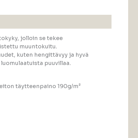
okyky, jolloin se tekee
istettu muuntokuitu.
udet, kuten hengittävyy ja hyvä
luomulaatuista puuvillaa.
peiton täytteenpaino 190g/m²