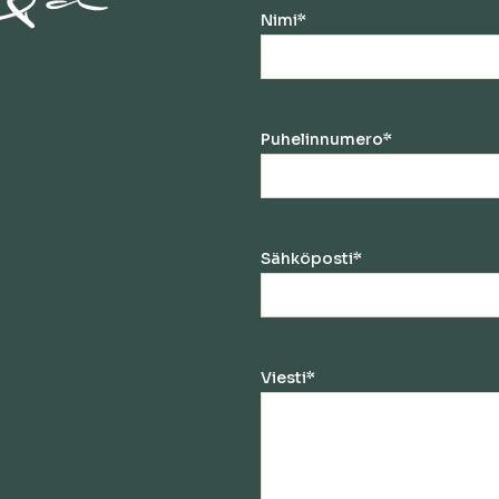
Nimi
*
Puhelinnumero
*
Sähköposti
*
Viesti
*