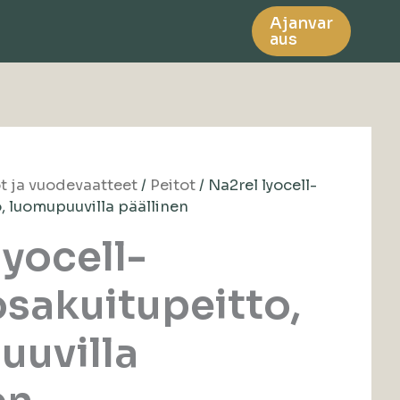
Ajanvar
aus
ot ja vuodevaatteet
/
Peitot
/ Na2rel lyocell-
o, luomupuuvilla päällinen
lyocell-
osakuitupeitto,
uuvilla