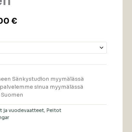
en
,00
€
eseen Sänkystudion myymälässä
a palvelemme sinua myymälässä
i Suomen
ot ja vuodevaatteet
,
Peitot
ngar