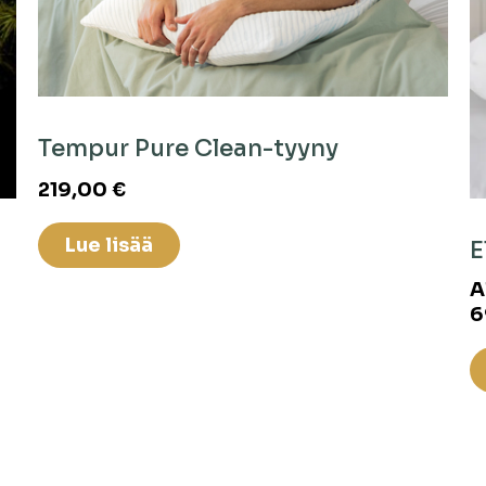
Tempur Pure Clean-tyyny
219,00
€
Lue lisää
E
A
6