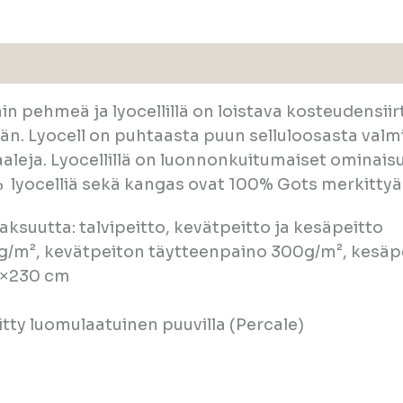
n pehmeä ja lyocellillä on loistava kosteudensiirt
n. Lyocell on puhtaasta puun selluloosasta valm
aleja. Lyocellillä on luonnonkuitumaiset ominaisu
 lyocelliä sekä kangas ovat 100% Gots merkittyä 
aksuutta: talvipeitto, kevätpeitto ja kesäpeitto
0g/m², kevätpeiton täytteenpaino 300g/m², kesä
0×230 cm
ty luomulaatuinen puuvilla (Percale)