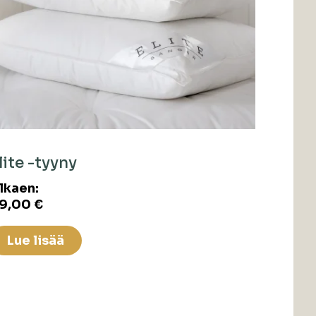
lite -tyyny
lkaen:
9,00
€
Lue lisää