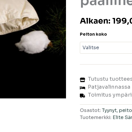
päällin
Alkaen:
199
Peiton koko
Tutustu tuotte
Patjavalinnass
Toimitus ympär
Osastot:
Tyynyt, peit
Tuotemerkki:
Elite Sä