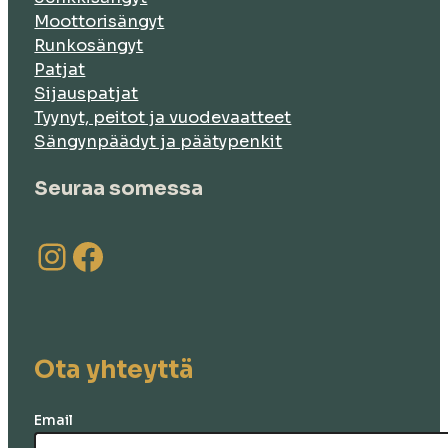
Moottorisängyt
Runkosängyt
Patjat
Sijauspatjat
Tyynyt, peitot ja vuodevaatteet
Sängynpäädyt ja päätypenkit
Seuraa somessa
Instagram
Facebook
Ota yhteyttä
Email