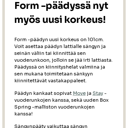
Form -päädyssä nyt
myös uusi korkeus!
Form -päädyn uusi korkeus on 101cm.
Voit asettaa päädyn lattialle sängyn ja
seinän väliin tai kiinnittää sen
vuoderunkoon, jolloin se jää irti lattiasta.
Päädyssä on kiinnityshelat valmiina ja
sen mukana toimitetaan sänkyyn
kiinnitettävät vastakappaleet.
Päädyn kankaat sopivat
Move
ja
Stay
-
vuoderunkojen kanssa, sekä uuden Box
Spring -malliston vuoderunkojen
kanssa!
Sängynpääty vaikuttaa sängyn