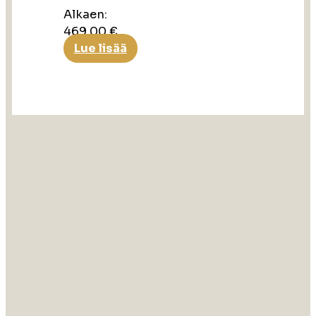
Alkaen:
469,00
€
Lue lisää