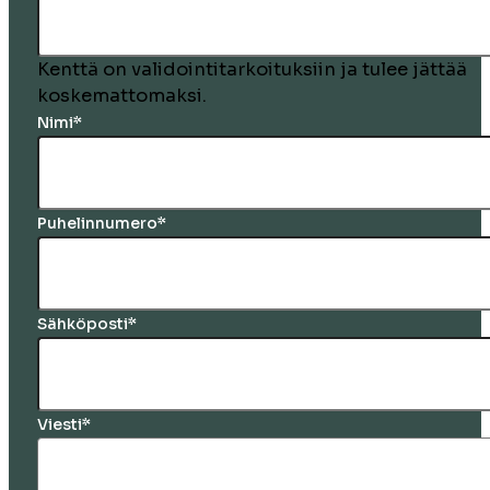
Kenttä on validointitarkoituksiin ja tulee jättää
koskemattomaksi.
Nimi
*
Puhelinnumero
*
Sähköposti
*
Viesti
*