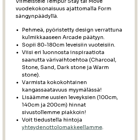
Viimeistele Tempur Stay tai Move
vuodekokonaisuus ajattomalla Form
sängynpäädyllä.
Pehmeä, pyöristetty design verrattuna
kulmikkaaseen Arcade päätyyn.
Sopii 80-180cm leveisiin vuoteisiin.
Viisi eri luonnosta inspiraatiota
saanutta värivaihtoehtoa (Charcoal,
Stone, Sand, Dark stone ja Warm
stone).
Varmista kokokohtainen
kangassaatavuus myymälässä!
Lisäämme uusien leveyksien (100cm,
140cm ja 200cm) hinnat
sivustollemme piakkoin!
Voit tiedustella hintoja
yhteydenottolomakkeellamme
.