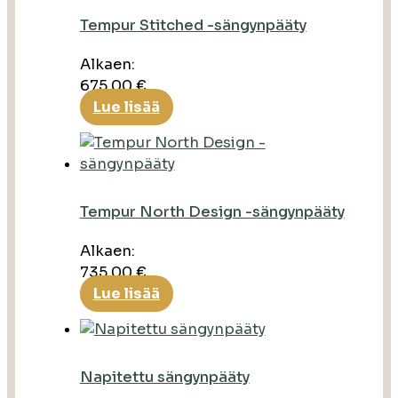
Tempur Stitched -sängynpääty
Alkaen:
675,00
€
Lue lisää
Tempur North Design -sängynpääty
Alkaen:
735,00
€
Lue lisää
Napitettu sängynpääty