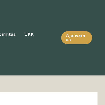
oimitus
UKK
Ajanvara
us