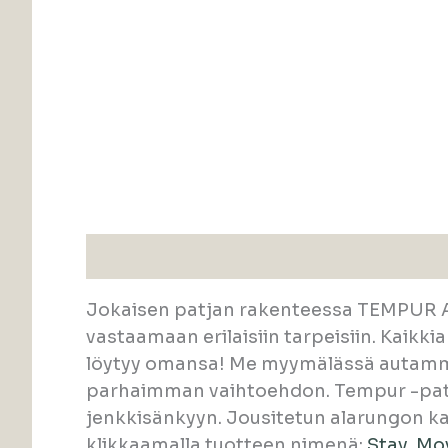
Kuvaus
Jokaisen patjan rakenteessa TEMPUR Ad
vastaamaan erilaisiin tarpeisiin. Kaikk
löytyy omansa! Me myymälässä autamme
parhaimman vaihtoehdon. Tempur -patja
jenkkisänkyyn. Jousitetun alarungon k
klikkaamalla tuotteen nimenä:
Stay
,
Mo