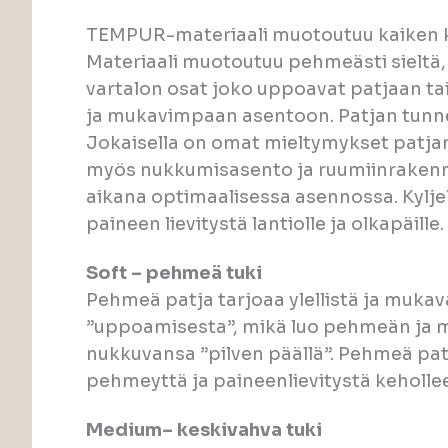
TEMPUR-materiaali muotoutuu kaiken koko
Materiaali muotoutuu pehmeästi sieltä, 
vartalon osat joko uppoavat patjaan tai 
ja mukavimpaan asentoon. Patjan tunne 
Jokaisella on omat mieltymykset patja
myös nukkumisasento ja ruumiinrakenne
aikana optimaalisessa asennossa. Kyljel
paineen lievitystä lantiolle ja olkapäille.
Soft – pehmeä tuki
Pehmeä patja tarjoaa ylellistä ja muk
”uppoamisesta”, mikä luo pehmeän ja mie
nukkuvansa ”pilven päällä”. Pehmeä patja
pehmeyttä ja paineenlievitystä keholle
Medium– keskivahva tuki