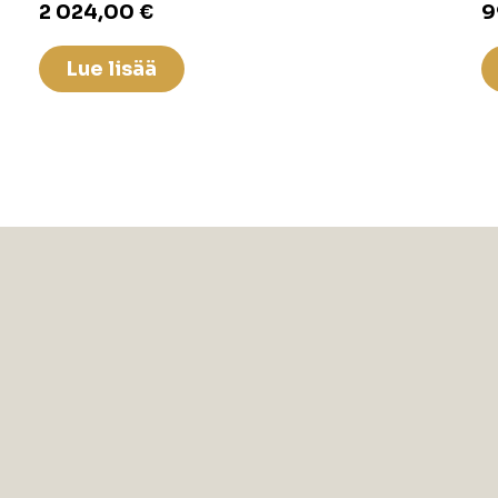
2 024,00
€
9
Lue lisää