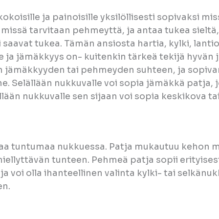
isille ja painoisille yksilöllisesti sopivaksi m
missä tarvitaan pehmeyttä, ja antaa tukea sieltä,
saavat tukea. Tämän ansiosta hartia, kylki, lanti
ja jämäkkyys on- kuitenkin tärkeä tekijä hyvän j
n jämäkkyyden tai pehmeyden suhteen, ja sopivan
. Selällään nukkuvalle voi sopia jämäkkä patja,
lään nukkuvalle sen sijaan voi sopia keskikova ta
avaa tuntumaa nukkuessa. Patja mukautuu kehon m
llyttävän tunteen. Pehmeä patja sopii erityisesti 
 voi olla ihanteellinen valinta kylki- tai selkän
en.