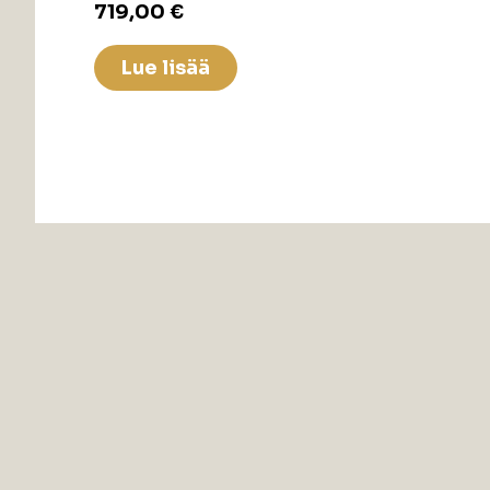
719,00
€
Lue lisää