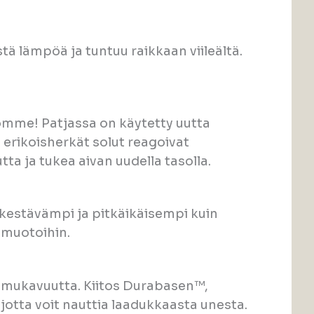
ä lämpöä ja tuntuu raikkaan viileältä.
omme! Patjassa on käytetty uutta
rikoisherkät solut reagoivat
ta ja tukea aivan uudella tasolla.
kestävämpi ja pitkäikäisempi kuin
 muotoihin.
a mukavuutta. Kiitos Durabasen™,
tta voit nauttia laadukkaasta unesta.