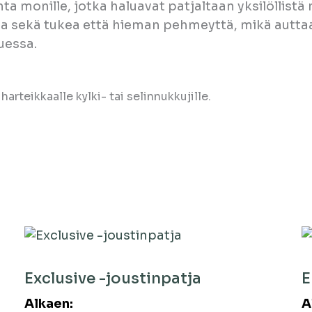
nta monille, jotka haluavat patjaltaan yksilöllis
oaa sekä tukea että hieman pehmeyttä, mikä aut
uessa.
arteikkaalle kylki- tai selinnukkujille.
Exclusive -joustinpatja
E
Alkaen:
A