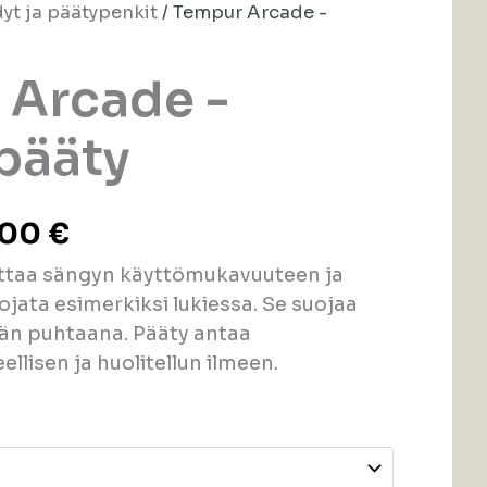
t ja päätypenkit
/ Tempur Arcade -
 Arcade -
pääty
,00
€
ttaa sängyn käyttömukavuuteen ja
jata esimerkiksi lukiessa. Se suojaa
nän puhtaana. Pääty antaa
llisen ja huolitellun ilmeen.