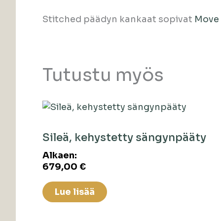
Stitched päädyn kankaat sopivat
Move
Tutustu myös
Sileä, kehystetty sängynpääty
Alkaen:
679,00
€
Lue lisää