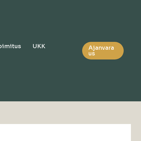
oimitus
UKK
Ajanvara
us