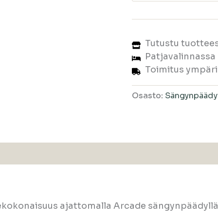
Tutustu tuotte
Patjavalinnass
Toimitus ympär
Osasto:
Sängynpäädyt
ekokonaisuus ajattomalla Arcade sängynpäädyllä