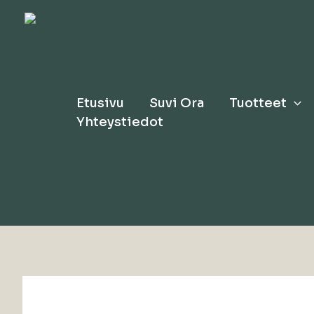
Siirry
sisältöön
Etusivu
Suvi Ora
Tuotteet
Yhteystiedot