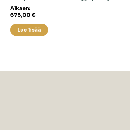
Alkaen:
675,00
€
Lue lisää