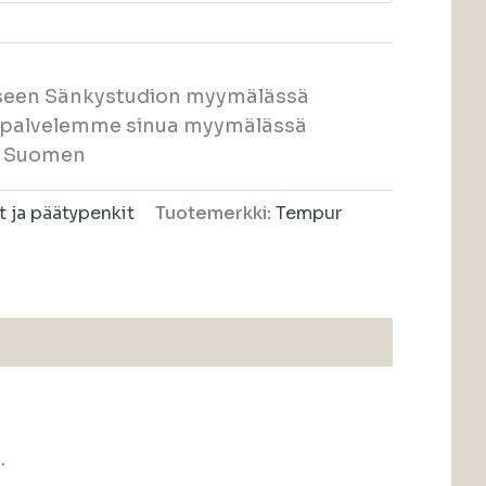
eseen Sänkystudion myymälässä
a palvelemme sinua myymälässä
i Suomen
 ja päätypenkit
Tuotemerkki:
Tempur
.