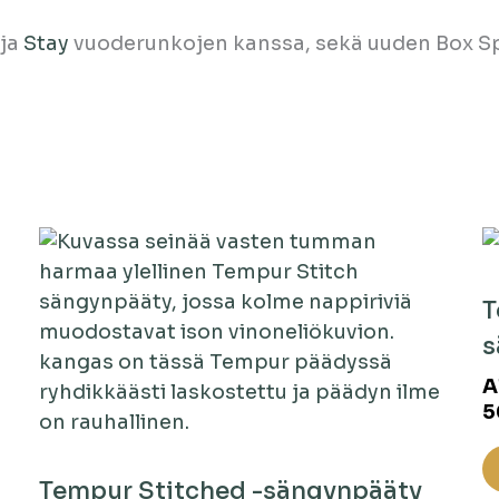
ja
Stay
vuoderunkojen kanssa, sekä uuden Box Sp
T
s
A
5
Tempur Stitched -sängynpääty