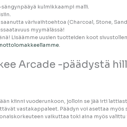
-sängynpääyä kulmikkaampi malli.
siin.
ta saanutta värivaihtoehtoa (Charcoal, Stone, San
assaatavuus myymälässä!
änä! Lisäämme uusien tuotteiden koot sivustoll
enottolomakkeellamme
.
ee Arcade -päädystä hilli
än kiinni vuoderunkoon, jolloin se jää irti lattias
tävät vastakappaleet. Päädyn voi asettaa myös sän
naiskorkeuteen vaikuttaa toki aina myös valittu