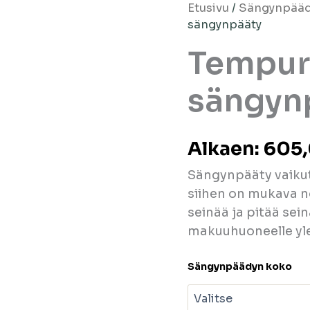
Etusivu
/
Sängynpäädy
sängynpääty
Tempur
sängyn
Alkaen:
605
Sängynpääty vaiku
siihen on mukava no
seinää ja pitää sei
makuuhuoneelle ylee
Sängynpäädyn koko