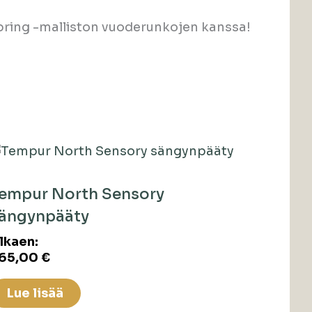
ring -malliston vuoderunkojen kanssa!
empur North Sensory
ängynpääty
lkaen:
65,00
€
Lue lisää