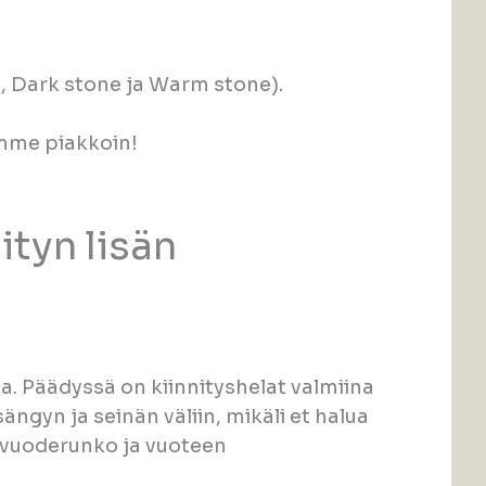
d, Dark stone ja Warm stone).
emme piakkoin!
tyn lisän
ta. Päädyssä on kiinnityshelat valmiina
gyn ja seinän väliin, mikäli et halua
 vuoderunko ja vuoteen