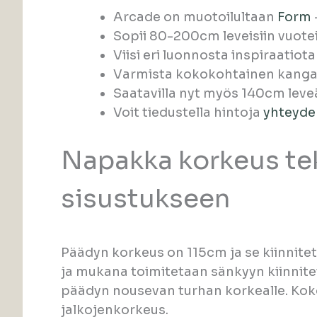
Arcade on muotoilultaan
Form
Sopii 80-200cm leveisiin vuotei
Viisi eri luonnosta inspiraatio
Varmista kokokohtainen kang
Saatavilla nyt myös 140cm leve
Voit tiedustella hintoja
yhteyd
Napakka korkeus tek
sisustukseen
Päädyn korkeus on 115cm ja se kiinnitetä
ja mukana toimitetaan sänkyyn kiinnitet
päädyn nousevan turhan korkealle. Koko
jalkojenkorkeus.