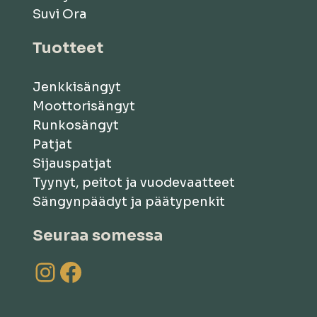
Suvi Ora
Tuotteet
Jenkkisängyt
Moottorisängyt
Runkosängyt
Patjat
Sijauspatjat
Tyynyt, peitot ja vuodevaatteet
Sängynpäädyt ja päätypenkit
Seuraa somessa
Instagram
Facebook